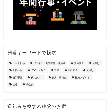
開運キーワードで検索
ヒット祈願
ビジネス・商売繁盛・勝負運
交通安全
厄除け
合格祈願
子宝・子育て
安産
家内安全
火除け
病気平癒
秩父グルメ
良縁・縁結び
観光スポット
金運
長生き
巡礼者を癒す♨秩父のお宿