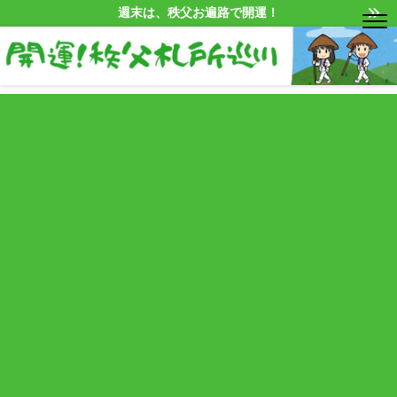
週末は、秩父お遍路で開運！