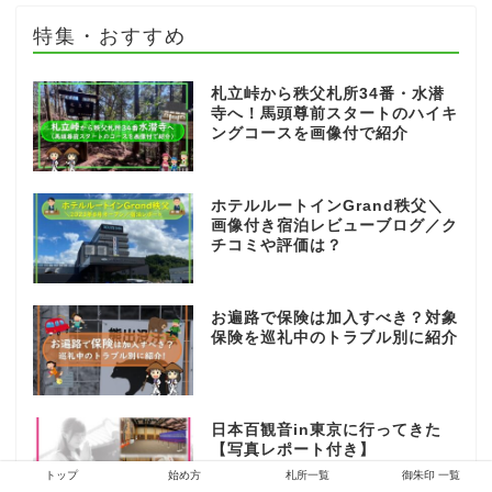
特集・おすすめ
札立峠から秩父札所34番・水潜
寺へ！馬頭尊前スタートのハイキ
ングコースを画像付で紹介
ホテルルートインGrand秩父＼
画像付き宿泊レビューブログ／ク
チコミや評価は？
お遍路で保険は加入すべき？対象
保険を巡礼中のトラブル別に紹介
日本百観音in東京に行ってきた
【写真レポート付き】
トップ
始め方
札所一覧
御朱印 一覧