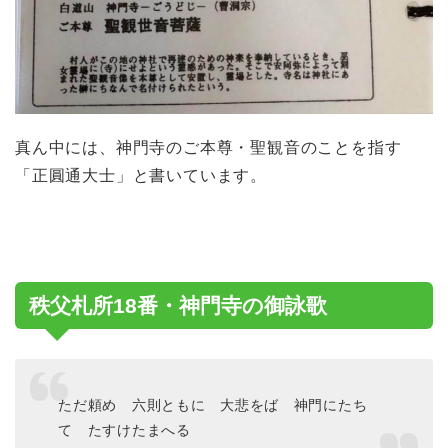
真ん中には、神門寺のご本尊・聖観音のことを指す
「正圓通大士」と書いています。
秩父札所18番・神門寺の御詠歌
ただ頼め 六則ともに 大悲をば 神門にたち
て たすけたまへる