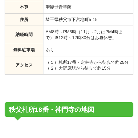
本尊
聖観世音菩薩
住所
埼玉県秩父市下宮地町5-15
AM8時～PM5時（11月～2月はPM4時ま
納経時間
で）※12時～12時30分はお昼休憩。
無料駐車場
あり
（１）札所17番・定林寺から徒歩で約25分
アクセス
（２）大野原駅から徒歩で約15分
秩父札所18番・神門寺の地図