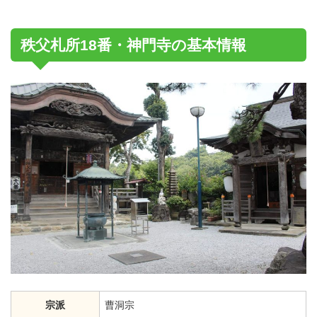
秩父札所18番・神門寺の基本情報
宗派
曹洞宗