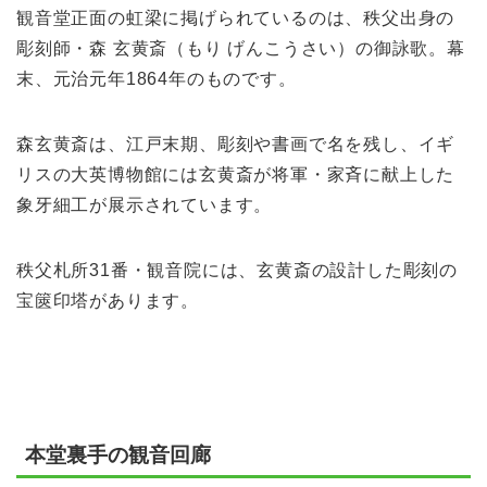
観音堂正面の虹梁に掲げられているのは、秩父出身の
彫刻師・森 玄黄斎（もり げんこうさい）の御詠歌。幕
末、元治元年1864年のものです。
森玄黄斎は、江戸末期、彫刻や書画で名を残し、イギ
リスの大英博物館には玄黄斎が将軍・家斉に献上した
象牙細工が展示されています。
秩父札所31番・観音院には、玄黄斎の設計した彫刻の
宝篋印塔があります。
本堂裏手の観音回廊