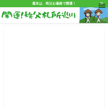
週末は、秩父お遍路で開運！