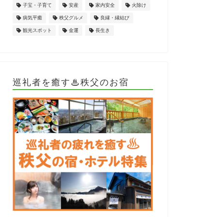
子宝・子育て
安産
家内安全
火除け
病気平癒
秩父グルメ
良縁・縁結び
観光スポット
金運
長生き
巡礼者を癒す♨秩父のお宿