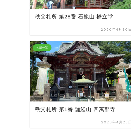
秩父札所 第28番 石龍山 橋立堂
2020年4月30
札所一覧
秩父札所 第1番 誦経山 四萬部寺
2020年4月25