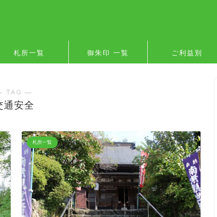
札所一覧
御朱印 一覧
ご利益別
― TAG ―
交通安全
札所一覧