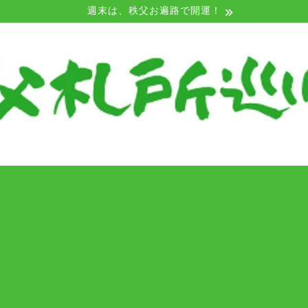
週末は、秩父お遍路で開運！