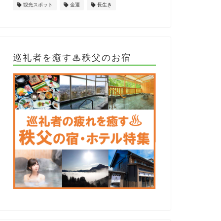
観光スポット
金運
長生き
巡礼者を癒す♨秩父のお宿