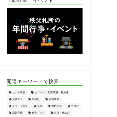
開運キーワードで検索
ヒット祈願
ビジネス・商売繁盛・勝負運
交通安全
厄除け
合格祈願
子宝・子育て
安産
家内安全
火除け
病気平癒
秩父グルメ
良縁・縁結び