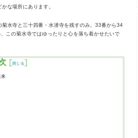
どかな場所にあります。
菊水寺と三十四番・水潜寺を残すのみ。33番から34
め、この菊水寺ではゆったりと心を落ち着かせたいで
次
[
]
閉じる
由来
ろ