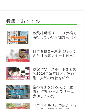
特集・おすすめ
秩父札所巡り…コロナ禍で
も行っていい？注意点は？
日本百観音in東京に行って
きた【写真レポート付き】
秩父パワースポットまとめ
＼2026年決定版／ご利益
別に人気の寺社を紹介！
空の青さを知る人よ（空
青） 聖地シールラリーに
参加してみた
『ブラタモリ』で紹介され