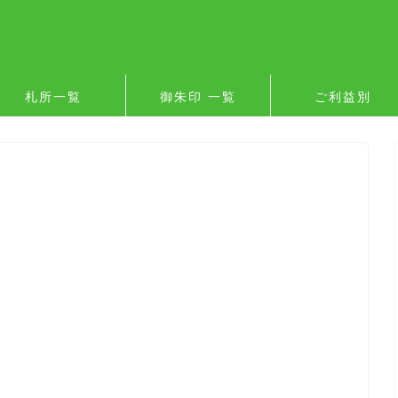
札所一覧
御朱印 一覧
ご利益別