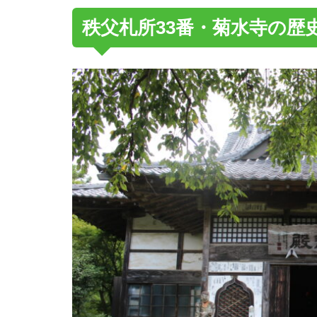
秩父札所33番・菊水寺の歴