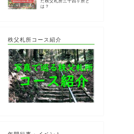
た秩父札所三十四ヶ所と
は？
秩父札所コース紹介
年間行事・イベント