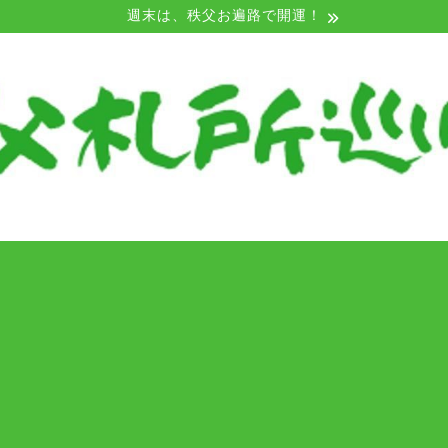
週末は、秩父お遍路で開運！