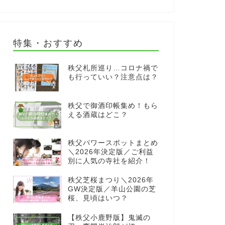
特集・おすすめ
秩父札所巡り…コロナ禍で
も行っていい？注意点は？
秩父で御酒印帳集め！もら
える酒蔵はどこ？
秩父パワースポットまとめ
＼2026年決定版／ご利益
別に人気の寺社を紹介！
秩父芝桜まつり＼2026年
GW決定版／羊山公園の芝
桜、見頃はいつ？
【秩父小鹿野版】鬼滅の