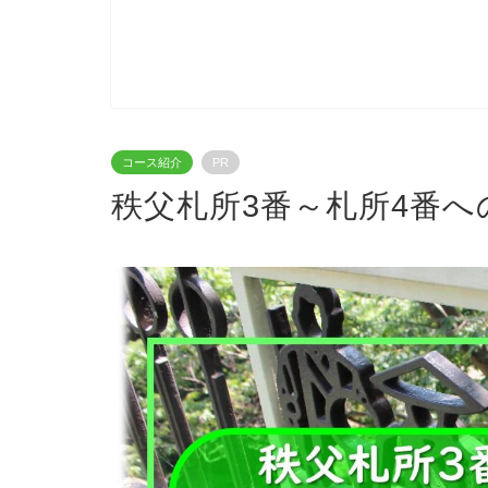
コース紹介
PR
秩父札所3番～札所4番へ