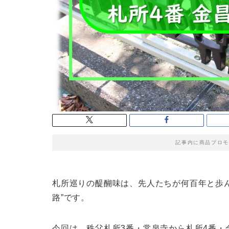
記事内に商品プロモ
札所巡りの醍醐味は、先人たちが何百年と歩
路”です。
今回は、秩父札所3番・常泉寺から札所4番・