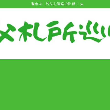
週末は、秩父お遍路で開運！