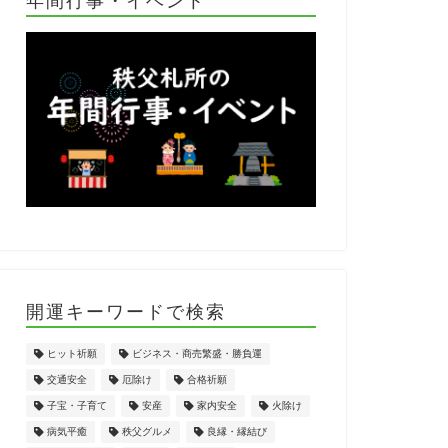
開運キーワードで検索
ヒット祈願
ビジネス・商売繁盛・勝負運
交通安全
厄除け
合格祈願
子宝・子育て
安産
家内安全
火除け
病気平癒
秩父グルメ
良縁・縁結び