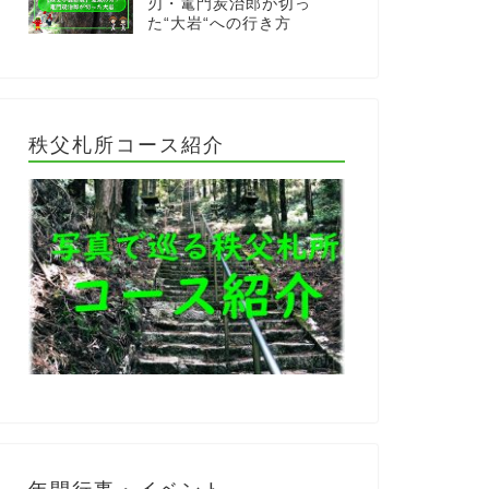
刃・竃門炭治郎が切っ
た“大岩“への行き方
秩父札所コース紹介
年間行事・イベント