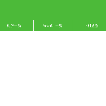
札所一覧
御朱印 一覧
ご利益別