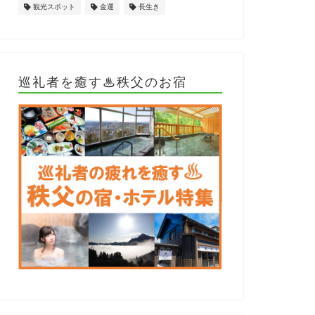
観光スポット
金運
長生き
巡礼者を癒す♨秩父のお宿