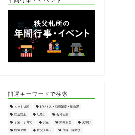
開運キーワードで検索
ヒット祈願
ビジネス・商売繁盛・勝負運
交通安全
厄除け
合格祈願
子宝・子育て
安産
家内安全
火除け
病気平癒
秩父グルメ
良縁・縁結び