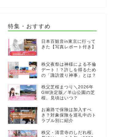
特集・おすすめ
日本百観音in東京に行って
きた【写真レポート付き】
秩父夜祭は神様による不倫
デート！？許しを得るため
の「諏訪渡り神事」とは？
秩父芝桜まつり＼2026年
GW決定版／羊山公園の芝
桜、見頃はいつ？
お遍路で保険は加入すべ
き？対象保険を巡礼中のト
ラブル別に紹介
秩父・清雲寺のしだれ桜、