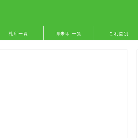
札所一覧
御朱印 一覧
ご利益別