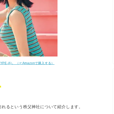
 (TYPE-A)」 （☞Amazonで購入する）
！
訪れるという秩父神社について紹介します。