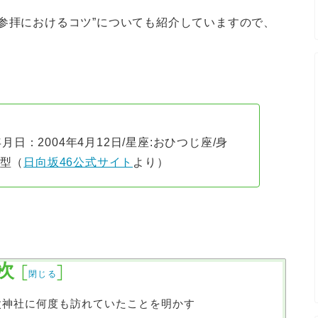
参拝におけるコツ”についても紹介していますので、
：2004年4月12日/星座:おひつじ座/身
B型（
日向坂46公式サイト
より）
次
[
]
閉じる
父神社に何度も訪れていたことを明かす