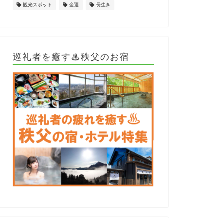
観光スポット
金運
長生き
巡礼者を癒す♨秩父のお宿