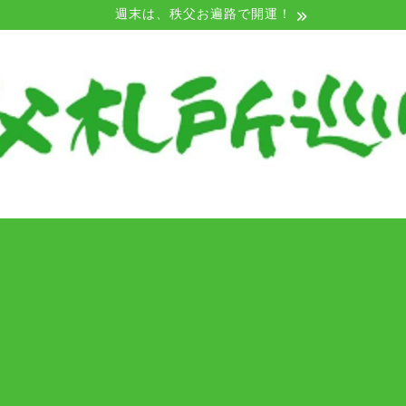
週末は、秩父お遍路で開運！