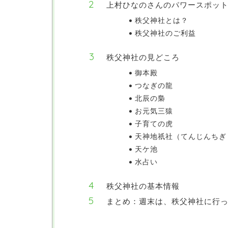
上村ひなのさんのパワースポッ
秩父神社とは？
秩父神社のご利益
秩父神社の見どころ
御本殿
つなぎの龍
北辰の梟
お元気三猿
子育ての虎
天神地祇社（てんじんちぎ
天ケ池
水占い
秩父神社の基本情報
まとめ：週末は、秩父神社に行っ