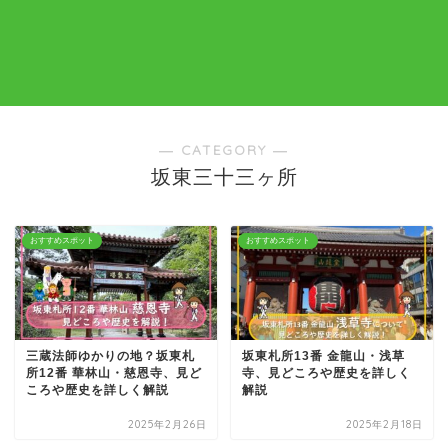
― CATEGORY ―
坂東三十三ヶ所
おすすめスポット
おすすめスポット
三蔵法師ゆかりの地？坂東札
坂東札所13番 金龍山・浅草
所12番 華林山・慈恩寺、見ど
寺、見どころや歴史を詳しく
ころや歴史を詳しく解説
解説
2025年2月26日
2025年2月18日