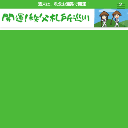
週末は、秩父お遍路で開運！