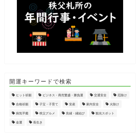
開運キーワードで検索
ヒット祈願
ビジネス・商売繁盛・勝負運
交通安全
厄除け
合格祈願
子宝・子育て
安産
家内安全
火除け
病気平癒
秩父グルメ
良縁・縁結び
観光スポット
金運
長生き