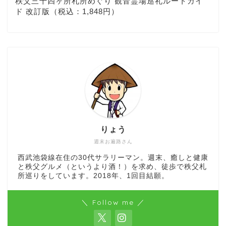
秩父三十四ヶ所札所めぐり 観音霊場巡礼ルートガイ
ド 改訂版（税込：1,848円）
りょう
週末お遍路さん
西武池袋線在住の30代サラリーマン。週末、癒しと健康
と秩父グルメ（というより酒！）を求め、徒歩で秩父札
所巡りをしています。2018年、1回目結願。
＼ Follow me ／