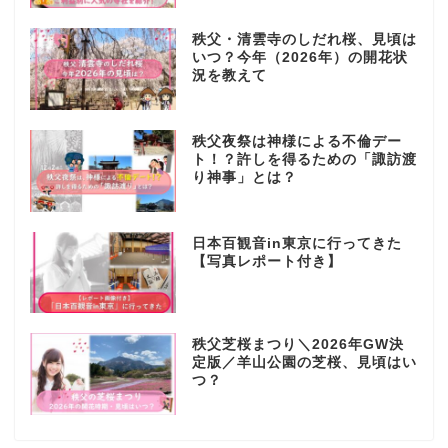
秩父・清雲寺のしだれ桜、見頃は
いつ？今年（2026年）の開花状
況を教えて
秩父夜祭は神様による不倫デー
ト！？許しを得るための「諏訪渡
り神事」とは？
日本百観音in東京に行ってきた
【写真レポート付き】
秩父芝桜まつり＼2026年GW決
定版／羊山公園の芝桜、見頃はい
つ？