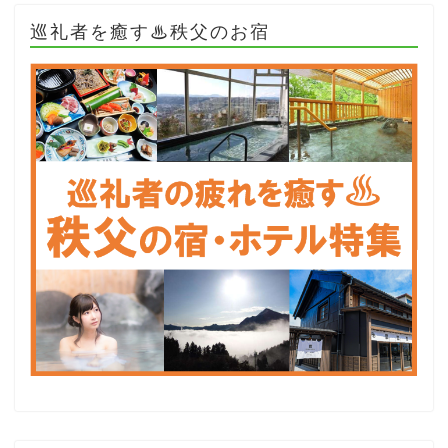
巡礼者を癒す♨秩父のお宿