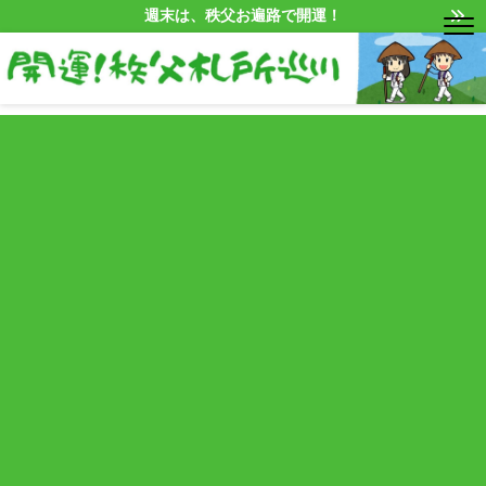
週末は、秩父お遍路で開運！