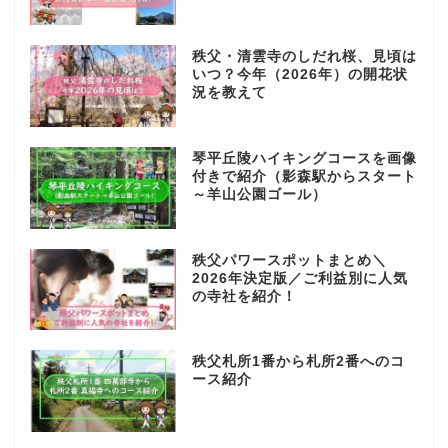
秩父・清雲寺のしだれ桜、見頃は
いつ？今年（2026年）の開花状
況を教えて
琴平丘陵ハイキングコースを画像
付きで紹介（影森駅からスタート
～羊山公園ゴール）
秩父パワースポットまとめ＼
2026年決定版／ご利益別に人気
の寺社を紹介！
秩父札所1番から札所2番へのコ
ース紹介