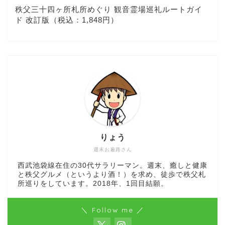
秩父三十四ヶ所札所めぐり 観音霊場巡礼ルートガイ
ド 改訂版（税込：1,848円）
りょう
週末お遍路さん
西武池袋線在住の30代サラリーマン。週末、癒しと健康
と秩父グルメ（というより酒！）を求め、徒歩で秩父札
所巡りをしています。2018年、1回目結願。
＼ Follow me ／