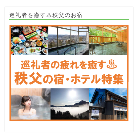
巡礼者を癒す♨秩父のお宿