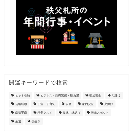
開運キーワードで検索
ヒット祈願
ビジネス・商売繁盛・勝負運
交通安全
厄除け
合格祈願
子宝・子育て
安産
家内安全
火除け
病気平癒
秩父グルメ
良縁・縁結び
観光スポット
金運
長生き